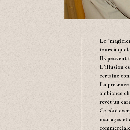
Le "magicien
tours à quel
Ils peuvent 
L’illusion e
certaine con
La présence
ambiance cha
revêt un car
Ce côté exce
mariages et a
commercial