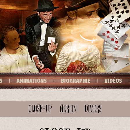
S
ANIMATIONS
BIOGRAPHIE
VIDÉOS
CLOSE-UP
MERLIN
DIVERS