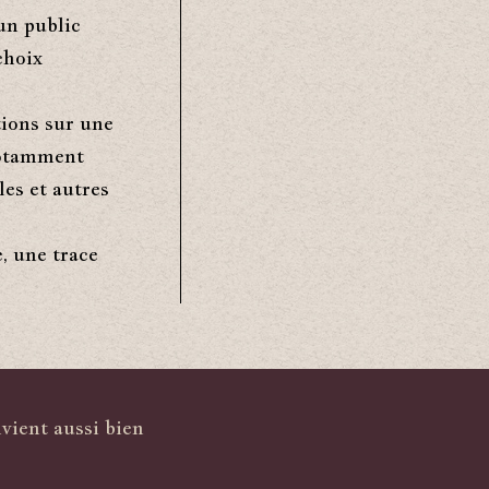
un public
choix
tions sur une
 notamment
les et autres
, une trace
vient aussi bien