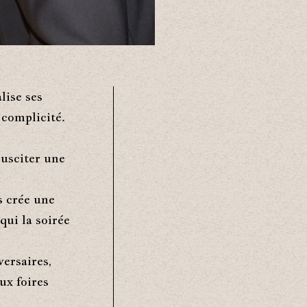
lise ses
 complicité.
susciter une
s crée une
qui la soirée
versaires,
ux foires